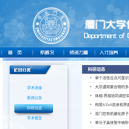
科研动态
单个活性位点尺度识
大宗通用聚合物的多
学术讲座
体相-界相协同调控
新闻公告
构筑S/ZnS双亲和
科研动态
双门控有机催化原子
学术报告
单分子晶体管中纳秒